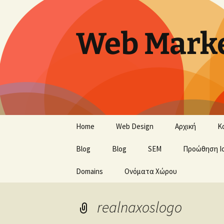
Skip
to
content
Web Marke
Home
Web Design
Αρχική
Κ
Blog
Blog
SEM
Προώθηση Ι
Domains
Ονόματα Χώρου
realnaxoslogo