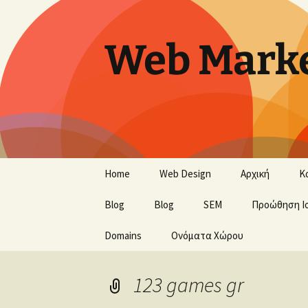
Skip
to
content
Web Marke
Home
Web Design
Αρχική
Κ
Blog
Blog
SEM
Προώθηση Ι
Domains
Ονόματα Χώρου
123 games gr