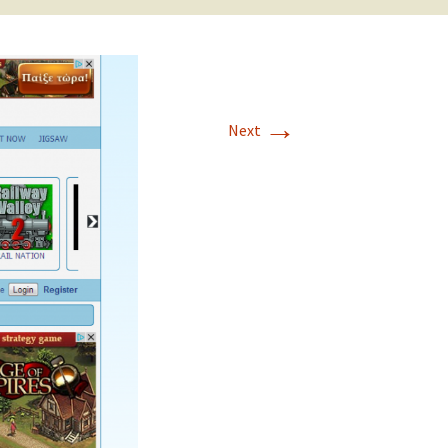
→
Next